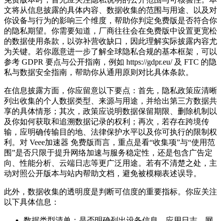
文将从信息披露的具体内容、数据收集的范围与用途、以及对
你设备与行为的影响三个维度，帮助你判定免费版是否符合你
的隐私期望。你需要知道，厂商往往会在免费版中设置更宽松
的数据使用条款，以弥补营收缺口，因此理解实际披露内容尤
为关键。若你愿意进一步了解全球隐私合规的基本框架，可以
参考 GDPR 要点与公开指南，例如 https://gdpr.eu/ 及 FTC 的隐
私与数据安全指南，帮助你从通用原则对比具体条款。
在信息披露方面，你应留意以下要点：首先，隐私政策应清晰
列出收集的个人数据类型、来源与用途，并给出第三方数据共
享的具体情形；其次，政策应说明数据保留期限、删除机制以
及你如何获取和追溯数据记录的权利；再次，若存在跨境传
输，应明确传输目的地、法律保护水平以及你可执行的限制权
利。对 Veee加速器 免费版而言，重点是看“收集项”与“使用范
围”是否只限于提升网络加速与服务稳定性，还是包含广告定
向、性能分析、云端日志等更广泛用途。若有不清楚之处，主
动对照公开版本与站内帮助文档，避免被模糊表述误导。
此外，数据收集的透明度是判断可信度的重要指标。你应关注
以下具体信息：
数据类型清单：是否明确列出设备信息、应用日志、网