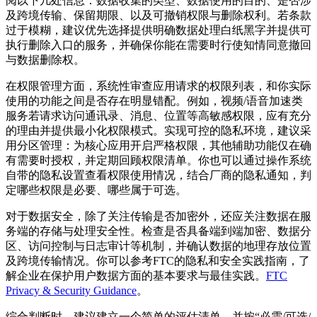
阅以下几处信息：数据收集的类型、数据使用的目的、是否涉
及跨境传输、保留期限、以及可撤销权限与删除权利。若条款
过于模糊，建议优先选择提供明确数据处理白纸黑字并提供可
执行删除入口的服务，并确保你能在需要时行使知情同意撤回
与数据删除权。
在权限管理方面，系统性审查应用请求的权限列表，和你实际
使用的功能之间是否存在明显错配。例如，视频/语音加速类
服务若请求访问通讯录、消息、位置等高敏感权限，应有充分
的理由并提供最小化权限模式。实现可控的隐私环境，建议采
用分区管理：为核心应用开启严格权限，其他辅助功能仅在确
有需要时授权，并定期回顾权限清单。你也可以通过操作系统
自带的隐私设置查看权限使用情况，结合厂商的隐私通知，判
定哪些权限是必要、哪些属于可选。
对于数据安全，除了关注传输是否加密外，还应关注数据在服
务端的存储与处理安全性。检查是否具备端到端加密、数据分
区、访问控制与日志审计等机制，并确认数据的地理存放位置
及跨境传输情况。你可以参考FTC的隐私和安全实践指南，了
解企业在保护用户数据方面的基本要求与最佳实践。
FTC
Privacy & Security Guidance
。
综合判断时，建议建立一个简单的评估清单，并按“必需/可选/