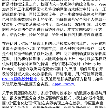
而是对数据流量走向、权限请求与隐私保护的综合影响。Veee
加速器的工作原理通常涉及将你的网络请求经过中转节点、压
缩或优化传输、再转回终端设备，这一步骤在提高体验的同时
也可能带来数据策略上的变化。为确保账号安全和个人信息不
被滥用，你需要从来源可信度、隐私条款、权限矩阵、以及数
据处理位置四个层面进行系统性评估。本文将围绕这四个方
面，结合公开可验证的信息，给出可执行的判断与设置思路。
在评估时，你应了解该工具的运营模式及数据流向。公开资料
通常会说明是否启用了中转节点、是否对数据进行缓存、以及
是否对加密传输做了额外处理。若厂商并未明确披露数据收集
范围、目的和保留期限，风险就会显著上升。你可以参考权威
机构对隐私设计原则的解读，例如“隐私就设计（Privacy by
Design）”理念在欧洲网络安全框架中的应用，确保应用在开
发阶段就嵌入最小化数据收集、用途限定、用户可控等要素。
ENISA 隐私设计指南
、以及通用隐私实践的官方指引，如苹
果隐私政策与数据安全实践。
Apple Privacy
。
关于免费版隐私说明，务必仔细对照条款中的数据收集项与用
途。很多免费服务会以数据驱动商业模式，标注的“最小化数
据”或“匿名化处理”可能在实际实现上存在差异。你应重点查