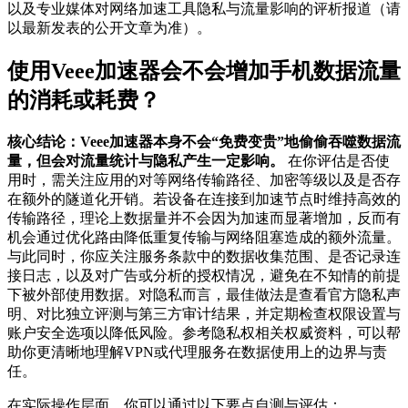
以及专业媒体对网络加速工具隐私与流量影响的评析报道（请
以最新发表的公开文章为准）。
使用Veee加速器会不会增加手机数据流量
的消耗或耗费？
核心结论：Veee加速器本身不会“免费变贵”地偷偷吞噬数据流
量，但会对流量统计与隐私产生一定影响。
在你评估是否使
用时，需关注应用的对等网络传输路径、加密等级以及是否存
在额外的隧道化开销。若设备在连接到加速节点时维持高效的
传输路径，理论上数据量并不会因为加速而显著增加，反而有
机会通过优化路由降低重复传输与网络阻塞造成的额外流量。
与此同时，你应关注服务条款中的数据收集范围、是否记录连
接日志，以及对广告或分析的授权情况，避免在不知情的前提
下被外部使用数据。对隐私而言，最佳做法是查看官方隐私声
明、对比独立评测与第三方审计结果，并定期检查权限设置与
账户安全选项以降低风险。参考隐私权相关权威资料，可以帮
助你更清晰地理解VPN或代理服务在数据使用上的边界与责
任。
在实际操作层面，你可以通过以下要点自测与评估：