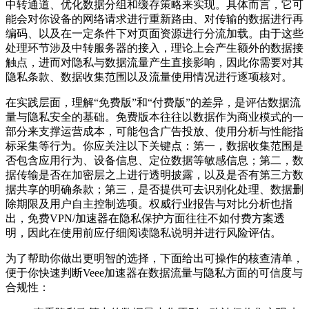
中转通道、优化数据分组和缓存策略来实现。具体而言，它可
能会对你设备的网络请求进行重新路由、对传输的数据进行再
编码、以及在一定条件下对页面资源进行分流加载。由于这些
处理环节涉及中转服务器的接入，理论上会产生额外的数据接
触点，进而对隐私与数据流量产生直接影响，因此你需要对其
隐私条款、数据收集范围以及流量使用情况进行逐项核对。
在实践层面，理解“免费版”和“付费版”的差异，是评估数据流
量与隐私安全的基础。免费版本往往以数据作为商业模式的一
部分来支撑运营成本，可能包含广告投放、使用分析与性能指
标采集等行为。你应关注以下关键点：第一，数据收集范围是
否包含应用行为、设备信息、定位数据等敏感信息；第二，数
据传输是否在加密层之上进行透明披露，以及是否有第三方数
据共享的明确条款；第三，是否提供可去识别化处理、数据删
除期限及用户自主控制选项。权威行业报告与对比分析也指
出，免费VPN/加速器在隐私保护方面往往不如付费方案透
明，因此在使用前应仔细阅读隐私说明并进行风险评估。
为了帮助你做出更明智的选择，下面给出可操作的核查清单，
便于你快速判断Veee加速器在数据流量与隐私方面的可信度与
合规性：