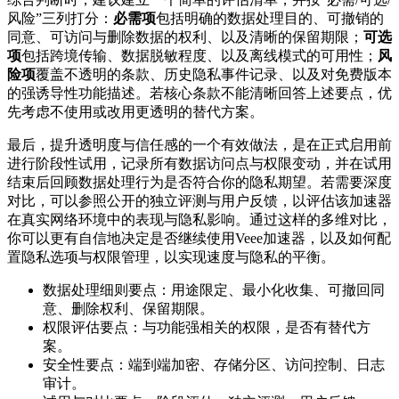
风险”三列打分：
必需项
包括明确的数据处理目的、可撤销的
同意、可访问与删除数据的权利、以及清晰的保留期限；
可选
项
包括跨境传输、数据脱敏程度、以及离线模式的可用性；
风
险项
覆盖不透明的条款、历史隐私事件记录、以及对免费版本
的强诱导性功能描述。若核心条款不能清晰回答上述要点，优
先考虑不使用或改用更透明的替代方案。
最后，提升透明度与信任感的一个有效做法，是在正式启用前
进行阶段性试用，记录所有数据访问点与权限变动，并在试用
结束后回顾数据处理行为是否符合你的隐私期望。若需要深度
对比，可以参照公开的独立评测与用户反馈，以评估该加速器
在真实网络环境中的表现与隐私影响。通过这样的多维对比，
你可以更有自信地决定是否继续使用Veee加速器，以及如何配
置隐私选项与权限管理，以实现速度与隐私的平衡。
数据处理细则要点：用途限定、最小化收集、可撤回同
意、删除权利、保留期限。
权限评估要点：与功能强相关的权限，是否有替代方
案。
安全性要点：端到端加密、存储分区、访问控制、日志
审计。