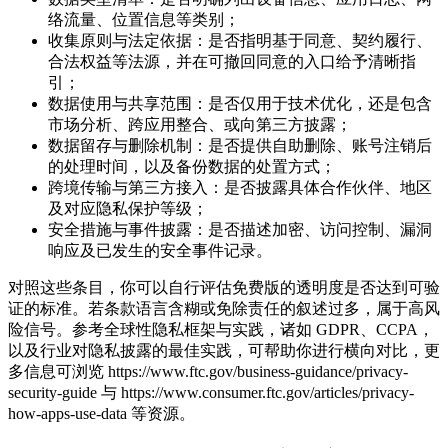
络流量、位置信息等类别；
收集原则与法定依据：是否指明基于同意、契约履行、
合法权益等法源，并在可撤回同意的入口给予清晰指
引；
数据使用与共享范围：是否仅用于技术优化，还是包含
市场分析、跨应用整合、或向第三方披露；
数据留存与删除机制：是否提供自助删除、账号注销后
的处理时间，以及备份数据的处置方式；
跨境传输与第三方接入：是否披露具体合作伙伴、地区
及对应隐私保护等级；
安全措施与事件披露：是否描述加密、访问控制、漏洞
响应及已发生的安全事件记录。
对照这些条目，你可以自行评估免费版的透明度是否达到可验
证的标准。若条款语言含糊或免除责任的叙述过多，属于高风
险信号。参考全球性隐私框架与实践，诸如 GDPR、CCPA，
以及行业对隐私披露的最佳实践，可帮助你进行横向对比，更
多信息可浏览 https://www.ftc.gov/business-guidance/privacy-
security-guide 与 https://www.consumer.ftc.gov/articles/privacy-
how-apps-use-data 等资源。