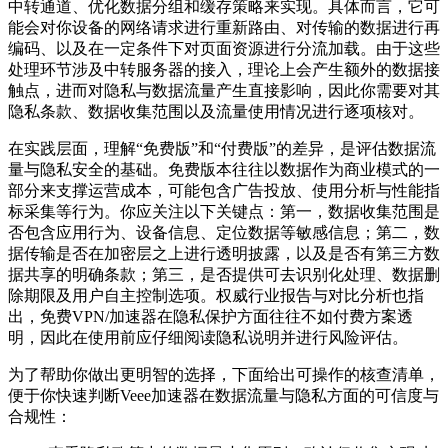
中转通道、优化数据分组和缓存策略来实现。具体而言，它可
能会对你设备的网络请求进行重新路由、对传输的数据进行再
编码、以及在一定条件下对页面资源进行分流加载。由于这些
处理环节涉及中转服务器的接入，理论上会产生额外的数据接
触点，进而对隐私与数据流量产生直接影响，因此你需要对其
隐私条款、数据收集范围以及流量使用情况进行逐项核对。
在实践层面，理解“免费版”和“付费版”的差异，是评估数据流
量与隐私安全的基础。免费版本往往以数据作为商业模式的一
部分来支撑运营成本，可能包含广告投放、使用分析与性能指
标采集等行为。你应关注以下关键点：第一，数据收集范围是
否包含应用行为、设备信息、定位数据等敏感信息；第二，数
据传输是否在加密层之上进行透明披露，以及是否有第三方数
据共享的明确条款；第三，是否提供可去识别化处理、数据删
除期限及用户自主控制选项。权威行业报告与对比分析也指
出，免费VPN/加速器在隐私保护方面往往不如付费方案透
明，因此在使用前应仔细阅读隐私说明并进行风险评估。
为了帮助你做出更明智的选择，下面给出可操作的核查清单，
便于你快速判断Veee加速器在数据流量与隐私方面的可信度与
合规性：