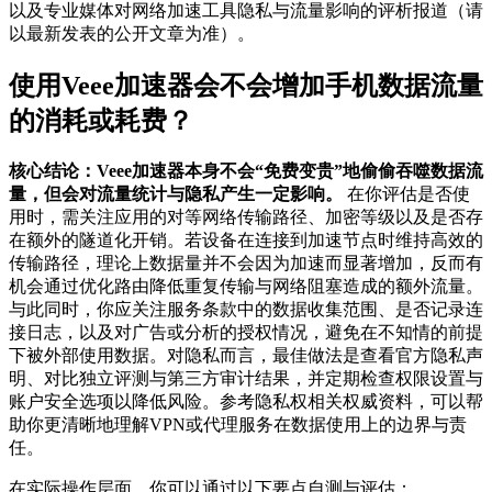
以及专业媒体对网络加速工具隐私与流量影响的评析报道（请
以最新发表的公开文章为准）。
使用Veee加速器会不会增加手机数据流量
的消耗或耗费？
核心结论：Veee加速器本身不会“免费变贵”地偷偷吞噬数据流
量，但会对流量统计与隐私产生一定影响。
在你评估是否使
用时，需关注应用的对等网络传输路径、加密等级以及是否存
在额外的隧道化开销。若设备在连接到加速节点时维持高效的
传输路径，理论上数据量并不会因为加速而显著增加，反而有
机会通过优化路由降低重复传输与网络阻塞造成的额外流量。
与此同时，你应关注服务条款中的数据收集范围、是否记录连
接日志，以及对广告或分析的授权情况，避免在不知情的前提
下被外部使用数据。对隐私而言，最佳做法是查看官方隐私声
明、对比独立评测与第三方审计结果，并定期检查权限设置与
账户安全选项以降低风险。参考隐私权相关权威资料，可以帮
助你更清晰地理解VPN或代理服务在数据使用上的边界与责
任。
在实际操作层面，你可以通过以下要点自测与评估：