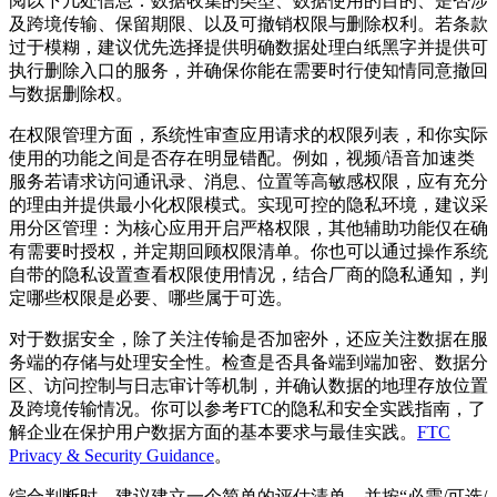
阅以下几处信息：数据收集的类型、数据使用的目的、是否涉
及跨境传输、保留期限、以及可撤销权限与删除权利。若条款
过于模糊，建议优先选择提供明确数据处理白纸黑字并提供可
执行删除入口的服务，并确保你能在需要时行使知情同意撤回
与数据删除权。
在权限管理方面，系统性审查应用请求的权限列表，和你实际
使用的功能之间是否存在明显错配。例如，视频/语音加速类
服务若请求访问通讯录、消息、位置等高敏感权限，应有充分
的理由并提供最小化权限模式。实现可控的隐私环境，建议采
用分区管理：为核心应用开启严格权限，其他辅助功能仅在确
有需要时授权，并定期回顾权限清单。你也可以通过操作系统
自带的隐私设置查看权限使用情况，结合厂商的隐私通知，判
定哪些权限是必要、哪些属于可选。
对于数据安全，除了关注传输是否加密外，还应关注数据在服
务端的存储与处理安全性。检查是否具备端到端加密、数据分
区、访问控制与日志审计等机制，并确认数据的地理存放位置
及跨境传输情况。你可以参考FTC的隐私和安全实践指南，了
解企业在保护用户数据方面的基本要求与最佳实践。
FTC
Privacy & Security Guidance
。
综合判断时，建议建立一个简单的评估清单，并按“必需/可选/