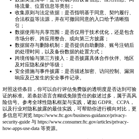
络流量、位置信息等类别；
收集原则与法定依据：是否指明基于同意、契约履行、
合法权益等法源，并在可撤回同意的入口给予清晰指
引；
数据使用与共享范围：是否仅用于技术优化，还是包含
市场分析、跨应用整合、或向第三方披露；
数据留存与删除机制：是否提供自助删除、账号注销后
的处理时间，以及备份数据的处置方式；
跨境传输与第三方接入：是否披露具体合作伙伴、地区
及对应隐私保护等级；
安全措施与事件披露：是否描述加密、访问控制、漏洞
响应及已发生的安全事件记录。
对照这些条目，你可以自行评估免费版的透明度是否达到可验
证的标准。若条款语言含糊或免除责任的叙述过多，属于高风
险信号。参考全球性隐私框架与实践，诸如 GDPR、CCPA，
以及行业对隐私披露的最佳实践，可帮助你进行横向对比，更
多信息可浏览 https://www.ftc.gov/business-guidance/privacy-
security-guide 与 https://www.consumer.ftc.gov/articles/privacy-
how-apps-use-data 等资源。