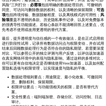
风险”三列打分：
必需项
包括明确的数据处理目的、可撤销的
同意、可访问与删除数据的权利、以及清晰的保留期限；
可选
项
包括跨境传输、数据脱敏程度、以及离线模式的可用性；
风
险项
覆盖不透明的条款、历史隐私事件记录、以及对免费版本
的强诱导性功能描述。若核心条款不能清晰回答上述要点，优
先考虑不使用或改用更透明的替代方案。
最后，提升透明度与信任感的一个有效做法，是在正式启用前
进行阶段性试用，记录所有数据访问点与权限变动，并在试用
结束后回顾数据处理行为是否符合你的隐私期望。若需要深度
对比，可以参照公开的独立评测与用户反馈，以评估该加速器
在真实网络环境中的表现与隐私影响。通过这样的多维对比，
你可以更有自信地决定是否继续使用Veee加速器，以及如何配
置隐私选项与权限管理，以实现速度与隐私的平衡。
数据处理细则要点：用途限定、最小化收集、可撤回同
意、删除权利、保留期限。
权限评估要点：与功能强相关的权限，是否有替代方
案。
安全性要点：端到端加密、存储分区、访问控制、日志
审计。