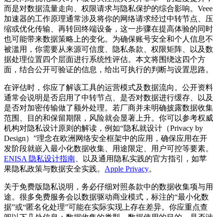
而是对数据流量走向、权限请求与隐私保护的综合影响。Veee
加速器的工作原理通常涉及将你的网络请求经过中转节点、压
缩或优化传输、再转回终端设备，这一步骤在提高体验的同时
也可能带来数据策略上的变化。为确保账号安全和个人信息不
被滥用，你需要从来源可信度、隐私条款、权限矩阵、以及数
据处理位置四个层面进行系统性评估。本文将围绕这四个方
面，结合公开可验证的信息，给出可执行的判断与设置思路。
在评估时，你应了解该工具的运营模式及数据流向。公开资料
通常会说明是否启用了中转节点、是否对数据进行缓存、以及
是否对加密传输做了额外处理。若厂商并未明确披露数据收集
范围、目的和保留期限，风险就会显著上升。你可以参考权威
机构对隐私设计原则的解读，例如“隐私就设计（Privacy by
Design）”理念在欧洲网络安全框架中的应用，确保应用在开
发阶段就嵌入最小化数据收集、用途限定、用户可控等要素。
ENISA 隐私设计指南
、以及通用隐私实践的官方指引，如苹
果隐私政策与数据安全实践。
Apple Privacy
。
关于免费版隐私说明，务必仔细对照条款中的数据收集项与用
途。很多免费服务会以数据驱动商业模式，标注的“最小化数
据”或“匿名化处理”可能在实际实现上存在差异。你应重点查