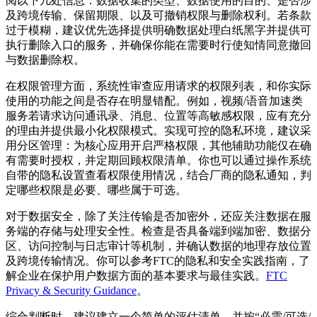
阅以下几处信息：数据收集的类型、数据使用的目的、是否涉
及跨境传输、保留期限、以及可撤销权限与删除权利。若条款
过于模糊，建议优先选择提供明确数据处理白纸黑字并提供可
执行删除入口的服务，并确保你能在需要时行使知情同意撤回
与数据删除权。
在权限管理方面，系统性审查应用请求的权限列表，和你实际
使用的功能之间是否存在明显错配。例如，视频/语音加速类
服务若请求访问通讯录、消息、位置等高敏感权限，应有充分
的理由并提供最小化权限模式。实现可控的隐私环境，建议采
用分区管理：为核心应用开启严格权限，其他辅助功能仅在确
有需要时授权，并定期回顾权限清单。你也可以通过操作系统
自带的隐私设置查看权限使用情况，结合厂商的隐私通知，判
定哪些权限是必要、哪些属于可选。
对于数据安全，除了关注传输是否加密外，还应关注数据在服
务端的存储与处理安全性。检查是否具备端到端加密、数据分
区、访问控制与日志审计等机制，并确认数据的地理存放位置
及跨境传输情况。你可以参考FTC的隐私和安全实践指南，了
解企业在保护用户数据方面的基本要求与最佳实践。
FTC
Privacy & Security Guidance
。
综合判断时，建议建立一个简单的评估清单，并按“必需/可选/