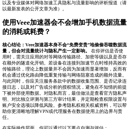
以及专业媒体对网络加速工具隐私与流量影响的评析报道（请
以最新发表的公开文章为准）。
使用Veee加速器会不会增加手机数据流量
的消耗或耗费？
核心结论：Veee加速器本身不会“免费变贵”地偷偷吞噬数据流
量，但会对流量统计与隐私产生一定影响。
在你评估是否使
用时，需关注应用的对等网络传输路径、加密等级以及是否存
在额外的隧道化开销。若设备在连接到加速节点时维持高效的
传输路径，理论上数据量并不会因为加速而显著增加，反而有
机会通过优化路由降低重复传输与网络阻塞造成的额外流量。
与此同时，你应关注服务条款中的数据收集范围、是否记录连
接日志，以及对广告或分析的授权情况，避免在不知情的前提
下被外部使用数据。对隐私而言，最佳做法是查看官方隐私声
明、对比独立评测与第三方审计结果，并定期检查权限设置与
账户安全选项以降低风险。参考隐私权相关权威资料，可以帮
助你更清晰地理解VPN或代理服务在数据使用上的边界与责
任。
在实际操作层面，你可以通过以下要点自测与评估：