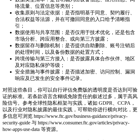
络流量、位置信息等类别；
收集原则与法定依据：是否指明基于同意、契约履行、
合法权益等法源，并在可撤回同意的入口给予清晰指
引；
数据使用与共享范围：是否仅用于技术优化，还是包含
市场分析、跨应用整合、或向第三方披露；
数据留存与删除机制：是否提供自助删除、账号注销后
的处理时间，以及备份数据的处置方式；
跨境传输与第三方接入：是否披露具体合作伙伴、地区
及对应隐私保护等级；
安全措施与事件披露：是否描述加密、访问控制、漏洞
响应及已发生的安全事件记录。
对照这些条目，你可以自行评估免费版的透明度是否达到可验
证的标准。若条款语言含糊或免除责任的叙述过多，属于高风
险信号。参考全球性隐私框架与实践，诸如 GDPR、CCPA，
以及行业对隐私披露的最佳实践，可帮助你进行横向对比，更
多信息可浏览 https://www.ftc.gov/business-guidance/privacy-
security-guide 与 https://www.consumer.ftc.gov/articles/privacy-
how-apps-use-data 等资源。