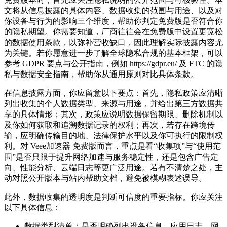
文将从信息披露的具体内容、数据收集的范围与用途、以及对
你设备与行为的影响三个维度，帮助你判定免费版是否符合你
的隐私期望。你需要知道，厂商往往会在免费版中设置更宽松
的数据使用条款，以弥补营收缺口，因此理解实际披露内容尤
为关键。若你愿意进一步了解全球隐私合规的基本框架，可以
参考 GDPR 要点与公开指南，例如 https://gdpr.eu/ 及 FTC 的隐
私与数据安全指南，帮助你从通用原则对比具体条款。
在信息披露方面，你应留意以下要点：首先，隐私政策应清晰
列出收集的个人数据类型、来源与用途，并给出第三方数据共
享的具体情形；其次，政策应说明数据保留期限、删除机制以
及你如何获取和追溯数据记录的权利；再次，若存在跨境传
输，应明确传输目的地、法律保护水平以及你可执行的限制权
利。对 Veee加速器 免费版而言，重点是看“收集项”与“使用范
围”是否只限于提升网络加速与服务稳定性，还是包含广告定
向、性能分析、云端日志等更广泛用途。若有不清楚之处，主
动对照公开版本与站内帮助文档，避免被模糊表述误导。
此外，数据收集的透明度是判断可信度的重要指标。你应关注
以下具体信息：
数据类型清单：是否明确列出设备信息、应用日志、网