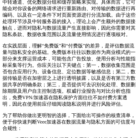
中转通道、优化数据分组和缓存策略来实现。具体而言，它可
能会对你设备的网络请求进行重新路由、对传输的数据进行再
编码、以及在一定条件下对页面资源进行分流加载。由于这些
处理环节涉及中转服务器的接入，理论上会产生额外的数据接
触点，进而对隐私与数据流量产生直接影响，因此你需要对其
隐私条款、数据收集范围以及流量使用情况进行逐项核对。
在实践层面，理解“免费版”和“付费版”的差异，是评估数据流
量与隐私安全的基础。免费版本往往以数据作为商业模式的一
部分来支撑运营成本，可能包含广告投放、使用分析与性能指
标采集等行为。你应关注以下关键点：第一，数据收集范围是
否包含应用行为、设备信息、定位数据等敏感信息；第二，数
据传输是否在加密层之上进行透明披露，以及是否有第三方数
据共享的明确条款；第三，是否提供可去识别化处理、数据删
除期限及用户自主控制选项。权威行业报告与对比分析也指
出，免费VPN/加速器在隐私保护方面往往不如付费方案透
明，因此在使用前应仔细阅读隐私说明并进行风险评估。
为了帮助你做出更明智的选择，下面给出可操作的核查清单，
便于你快速判断Veee加速器在数据流量与隐私方面的可信度与
合规性：