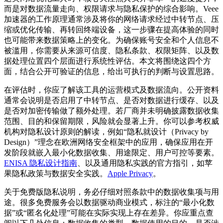
而是对数据流量走向、权限请求与隐私保护的综合影响。Veee
加速器的工作原理通常涉及将你的网络请求经过中转节点、压
缩或优化传输、再转回终端设备，这一步骤在提高体验的同时
也可能带来数据策略上的变化。为确保账号安全和个人信息不
被滥用，你需要从来源可信度、隐私条款、权限矩阵、以及数
据处理位置四个层面进行系统性评估。本文将围绕这四个方
面，结合公开可验证的信息，给出可执行的判断与设置思路。
在评估时，你应了解该工具的运营模式及数据流向。公开资料
通常会说明是否启用了中转节点、是否对数据进行缓存、以及
是否对加密传输做了额外处理。若厂商并未明确披露数据收集
范围、目的和保留期限，风险就会显著上升。你可以参考权威
机构对隐私设计原则的解读，例如“隐私就设计（Privacy by
Design）”理念在欧洲网络安全框架中的应用，确保应用在开
发阶段就嵌入最小化数据收集、用途限定、用户可控等要素。
ENISA 隐私设计指南
、以及通用隐私实践的官方指引，如苹
果隐私政策与数据安全实践。
Apple Privacy
。
关于免费版隐私说明，务必仔细对照条款中的数据收集项与用
途。很多免费服务会以数据驱动商业模式，标注的“最小化数
据”或“匿名化处理”可能在实际实现上存在差异。你应重点查