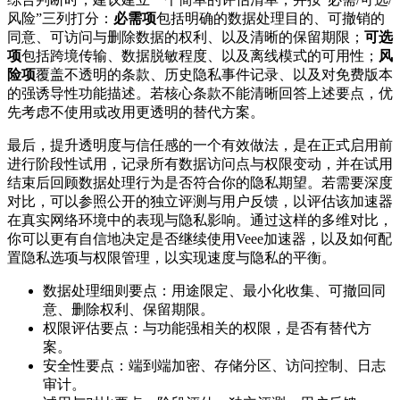
风险”三列打分：
必需项
包括明确的数据处理目的、可撤销的
同意、可访问与删除数据的权利、以及清晰的保留期限；
可选
项
包括跨境传输、数据脱敏程度、以及离线模式的可用性；
风
险项
覆盖不透明的条款、历史隐私事件记录、以及对免费版本
的强诱导性功能描述。若核心条款不能清晰回答上述要点，优
先考虑不使用或改用更透明的替代方案。
最后，提升透明度与信任感的一个有效做法，是在正式启用前
进行阶段性试用，记录所有数据访问点与权限变动，并在试用
结束后回顾数据处理行为是否符合你的隐私期望。若需要深度
对比，可以参照公开的独立评测与用户反馈，以评估该加速器
在真实网络环境中的表现与隐私影响。通过这样的多维对比，
你可以更有自信地决定是否继续使用Veee加速器，以及如何配
置隐私选项与权限管理，以实现速度与隐私的平衡。
数据处理细则要点：用途限定、最小化收集、可撤回同
意、删除权利、保留期限。
权限评估要点：与功能强相关的权限，是否有替代方
案。
安全性要点：端到端加密、存储分区、访问控制、日志
审计。